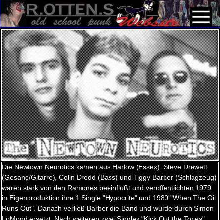
Die Newtown Neurotics kamen aus Harlow (Essex). Steve Drewett
(Gesang/Gitarre), Colin Dredd (Bass) und Tiggy Barber (Schlagzeug)
waren stark von den Ramones beeinflußt und veröffentlichten 1979
in Eigenproduktion ihre 1.Single "Hypocrite" und 1980 "When The Oil
Runs Out". Danach verließ Barber die Band und wurde durch Simon
LoMond ersetzt. Nach weiteren zwei Singles "Kick Out the Tories"