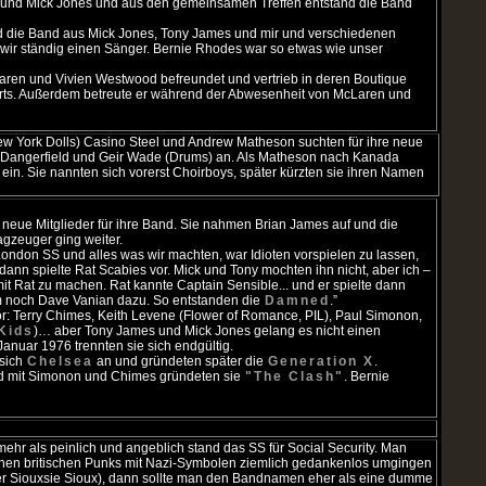
und Mick Jones und aus den gemeinsamen Treffen entstand die Band
nd die Band aus Mick Jones, Tony James und mir und verschiedenen
n wir ständig einen Sänger. Bernie Rhodes war so etwas wie unser
ren und Vivien Westwood befreundet und vertrieb in deren Boutique
hirts. Außerdem betreute er während der Abwesenheit von McLaren und
ew York Dolls) Casino Steel und Andrew Matheson suchten für ihre neue
S Dangerfield und Geir Wade (Drums) an. Als Matheson nach Kanada
 ein. Sie nannten sich vorerst Choirboys, später kürzten sie ihren Namen
neue Mitglieder für ihre Band. Sie nahmen Brian James auf und die
gzeuger ging weiter.
London SS und alles was wir machten, war Idioten vorspielen zu lassen,
ann spielte Rat Scabies vor. Mick und Tony mochten ihn nicht, aber ich –
it Rat zu machen. Rat kannte Captain Sensible... und er spielte dann
m noch Dave Vanian dazu. So entstanden die
Damned
.”
r: Terry Chimes, Keith Levene (Flower of Romance, PIL), Paul Simonon,
Kids
)… aber Tony James und Mick Jones gelang es nicht einen
nuar 1976 trennten sie sich endgültig.
 sich
Chelsea
an und gründeten später die
Generation X
.
nd mit Simonon und Chimes gründeten sie
"The Clash"
. Bernie
hr als peinlich und angeblich stand das SS für Social Security. Man
ühen britischen Punks mit Nazi-Symbolen ziemlich gedankenlos umgingen
oder Siouxsie Sioux), dann sollte man den Bandnamen eher als eine dumme