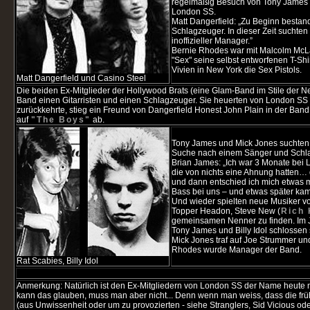
regelmäßig Besuch von Tony James 
London SS.
Matt Dangerfield: „Zu Beginn besta
Schlagzeuger. In dieser Zeit suchte
inoffizieller Manager.”
Bernie Rhodes war mit Malcolm McLa
"Sex" seine selbst entworfenen T-S
Vivien in New York die Sex Pistols.
Matt Dangerfield und Casino Steel
Die beiden Ex-Mitglieder der Hollywood Brats (eine Glam-Band im Stile der N
Band einen Gitarristen und einen Schlagzeuger. Sie heuerten von London S
zurückkehrte, stieg ein Freund von Dangerfield Honest John Plain in der Band
auf
"The Boys"
ab.
Tony James und Mick Jones suchten 
Suche nach einem Sänger und Schla
Brian James: „Ich war 3 Monate bei 
die von nichts eine Ahnung hatten… d
und dann entschied ich mich etwas m
Bass bei uns – und etwas später ka
Und wieder spielten neue Musiker vo
Topper Headon, Steve New (
Rich 
gemeinsamen Nenner zu finden. Im Ja
Tony James und Billy Idol schlossen
Mick Jones traf auf Joe Strummer u
Rhodes wurde Manager der Band.
Rat Scabies, Billy Idol
Anmerkung: Natürlich ist den Ex-Mitgliedern von London SS der Name heute me
kann das glauben, muss man aber nicht... Denn wenn man weiss, dass die fr
(aus Unwissenheit oder um zu provozierten - siehe Stranglers, Sid Vicious 